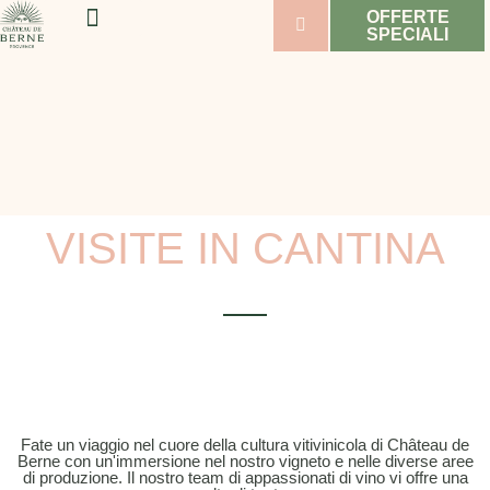
OFFERTE
SPECIALI
BENESSERE E SPORT
MATRIMONI E SEMINARI
ORDINE DEL GIORNO
VISITE IN CANTINA
Fate un viaggio nel cuore della cultura vitivinicola di Château de
Berne con un'immersione nel nostro vigneto e nelle diverse aree
di produzione. Il nostro team di appassionati di vino vi offre una