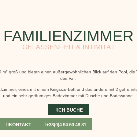
FAMILIENZIMMER
GELASSENHEIT & INTIMITÄT
0 m² groß und bieten einen außergewöhnlichen Blick auf den Pool, die
des Var.
fzimmer, eines mit einem Kingsize-Bett und das andere mit 2 getrennten
und ein sehr geräumiges Badezimmer mit Dusche und Badewanne.
ICH BUCHE
KONTAKT
+33(0)4 94 60 48 81