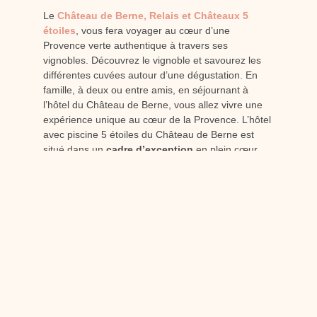
Le
Château de Berne, Relais et Châteaux 5
étoiles
, vous fera voyager au cœur d’une
Provence verte authentique à travers ses
vignobles. Découvrez le vignoble et savourez les
différentes cuvées autour d’une dégustation. En
famille, à deux ou entre amis, en séjournant à
l’hôtel du Château de Berne, vous allez vivre une
expérience unique au cœur de la Provence. L’hôtel
avec piscine 5 étoiles du Château de Berne est
situé dans un
cadre d’exception
en plein cœur
d’un domaine viticole ! Vous y trouverez des
chambres somptueuses et tout confort, mais aussi
des villas privées pour des moments en toute
intimité !
Après une journée à découvrir le patrimoine de la
Provence, profitez d’une pause bien-être au
Spa
Cinq Mondes
et prenez soin de vous dans
l’espace relaxation avec piscine intérieure, jacuzzis,
sauna, hammam, solarium. Après cet instant de
bien-être unique, venez profiter d’une restauration