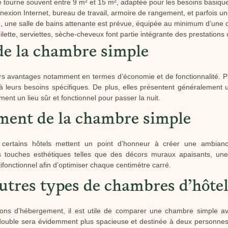
 tourne souvent entre 9 m² et 15 m², adaptée pour les besoins basiques
nexion Internet, bureau de travail, armoire de rangement, et parfois une
e, une salle de bains attenante est prévue, équipée au minimum d’une
oilette, serviettes, sèche-cheveux font partie intégrante des prestations 
de la chambre simple
s avantages notamment en termes d’économie et de fonctionnalité. P
leurs besoins spécifiques. De plus, elles présentent généralement un
ent un lieu sûr et fonctionnel pour passer la nuit.
ement de la chambre simple
certains hôtels mettent un point d’honneur à créer une ambian
touches esthétiques telles que des décors muraux apaisants, une l
ifonctionnel afin d’optimiser chaque centimètre carré.
utres types de chambres d’hôte
 options d’hébergement, il est utile de comparer une chambre simple 
double sera évidemment plus spacieuse et destinée à deux personnes,