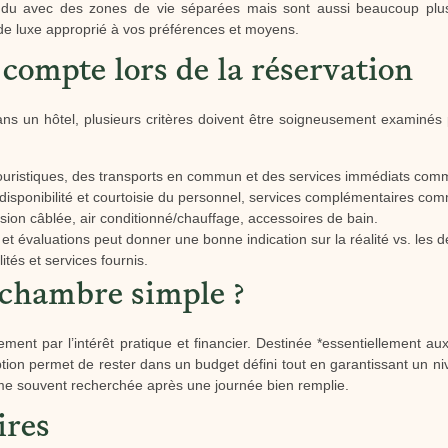
ndu avec des zones de vie séparées mais sont aussi beaucoup plus 
u de luxe approprié à vos préférences et moyens.
 compte lors de la réservation
ns un hôtel, plusieurs critères doivent être soigneusement examinés 
 touristiques, des transports en commun et des services immédiats com
disponibilité et courtoisie du personnel, services complémentaires co
ision câblée, air conditionné/chauffage, accessoires de bain.
s et évaluations peut donner une bonne indication sur la réalité vs. les de
lités et services fournis.
 chambre simple ?
ment par l’intérêt pratique et financier. Destinée *essentiellement aux 
option permet de rester dans un budget défini tout en garantissant un ni
me souvent recherchée après une journée bien remplie.
ires