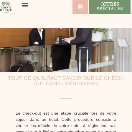
OFFRES
SPÉCIALES
BIEN-ÊTRE & SPORT
MARIAGES & SÉMINAIRES
VIGNOBLE & VINS
TOUT CE QU'IL FAUT SAVOIR SUR LE CHECK-
OUT DANS L'HÔTELLERIE
Le check-out est une étape cruciale lors de votre
séjour dans un hôtel. Cette procédure consiste à
vérifier les détails de votre note, à régler les frais
associés et à libérer votre chambre avant de quitter