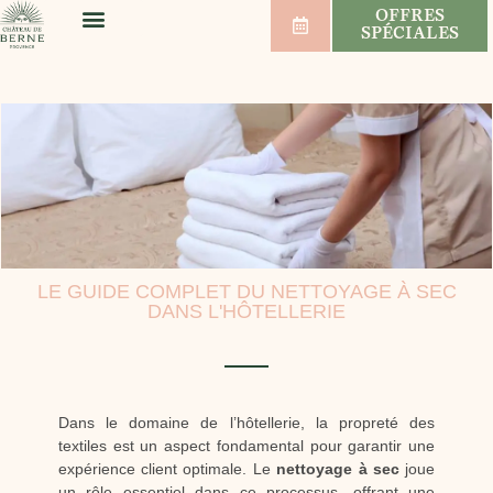
OFFRES
SPÉCIALES
BIEN-ÊTRE & SPORT
MARIAGES & SÉMINAIRES
VIGNOBLE & VINS
LE GUIDE COMPLET DU NETTOYAGE À SEC
DANS L'HÔTELLERIE
Dans le domaine de l’hôtellerie, la propreté des
textiles est un aspect fondamental pour garantir une
expérience client optimale. Le
nettoyage à sec
joue
un rôle essentiel dans ce processus, offrant une