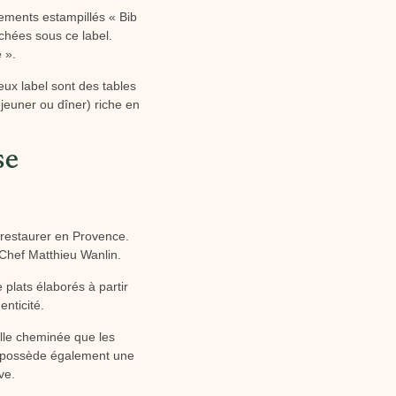
ssements estampillés « Bib
ichées sous ce label.
 ».
ux label sont des tables
éjeuner ou dîner) riche en
se
 restaurer en Provence.
Chef Matthieu Wanlin.
plats élaborés à partir
enticité.
elle cheminée que les
e possède également une
ve.