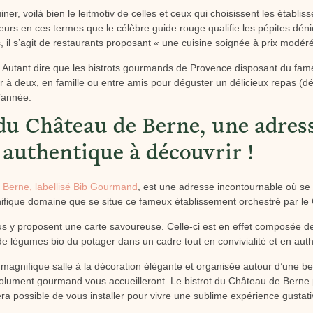
uiner, voilà bien le leitmotiv de celles et ceux qui choisissent les établi
eurs en ces termes que le célèbre guide rouge qualifie les pépites dén
 il s’agit de restaurants proposant « une cuisine soignée à prix modéré
Autant dire que les bistrots gourmands de Provence disposant du fame
r à deux, en famille ou entre amis pour déguster un délicieux repas (d
l’année.
 du Château de Berne, une adres
 authentique à découvrir !
 Berne, labellisé Bib Gourmand
, est une adresse incontournable où se
fique domaine que se situe ce fameux établissement orchestré par le 
us y proposent une carte savoureuse. Celle-ci est en effet composée de 
 de légumes bio du potager dans un cadre tout en convivialité et en auth
e magnifique salle à la décoration élégante et organisée autour d’une b
ésolument gourmand vous accueilleront. Le bistrot du Château de Bern
era possible de vous installer pour vivre une sublime expérience gustati