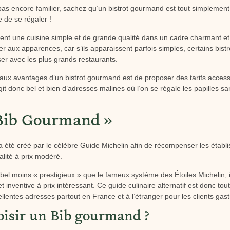
pas encore familier, sachez qu’un bistrot gourmand est tout simplement 
 de se régaler !
t une cuisine simple et de grande qualité dans un cadre charmant et acc
ier aux apparences, car s’ils apparaissent parfois simples, certains bi
iser avec les plus grands restaurants.
paux avantages d’un bistrot gourmand est de proposer des tarifs accessi
agit donc bel et bien d’adresses malines où l’on se régale les papilles sa
 Bib Gourmand »
 été créé par le célèbre Guide Michelin afin de récompenser les étab
alité à prix modéré.
label moins « prestigieux » que le fameux système des Étoiles Michelin, il
et inventive à prix intéressant. Ce guide culinaire alternatif est donc t
ellentes adresses partout en France et à l’étranger pour les clients ga
oisir un Bib gourmand ?