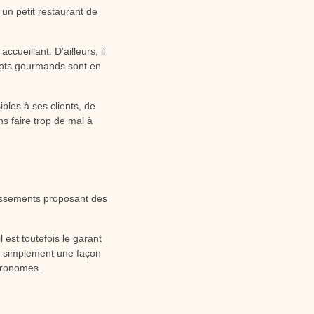
un petit restaurant de
ueillant. D’ailleurs, il
strots gourmands sont en
bles à ses clients, de
ns faire trop de mal à
lissements proposant des
 est toutefois le garant
out simplement une façon
stronomes.