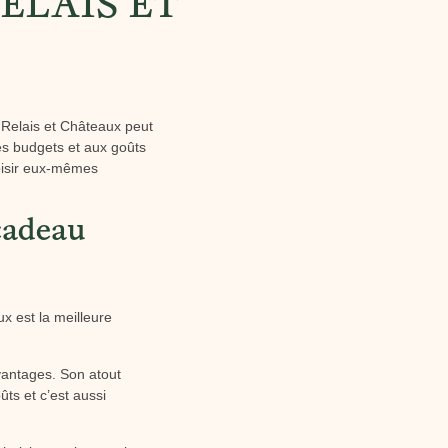
ELAIS ET
u Relais et Châteaux peut
les budgets et aux goûts
hoisir eux-mêmes
cadeau
ux est la meilleure
vantages. Son atout
ûts et c’est aussi