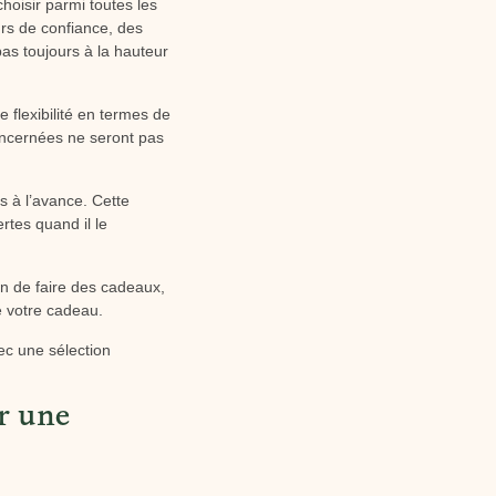
choisir parmi toutes les
urs de confiance, des
pas toujours à la hauteur
 flexibilité en termes de
concernées ne seront pas
es à l’avance. Cette
rtes quand il le
on de faire des cadeaux,
e votre cadeau.
vec une sélection
r une