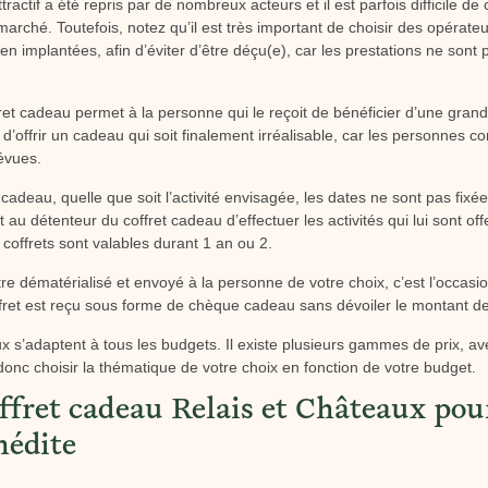
ractif a été repris par de nombreux acteurs et il est parfois difficile de 
 marché. Toutefois, notez qu’il est très important de choisir des opérate
 implantées, afin d’éviter d’être déçu(e), car les prestations ne sont 
ret cadeau permet à la personne qui le reçoit de bénéficier d’une grande
d’offrir un cadeau qui soit finalement irréalisable, car les personnes 
évues.
 cadeau, quelle que soit l’activité envisagée, les dates ne sont pas fixé
u détenteur du coffret cadeau d’effectuer les activités qui lui sont offe
 coffrets sont valables durant 1 an ou 2.
re dématérialisé et envoyé à la personne de votre choix, c’est l’occasi
fret est reçu sous forme de chèque cadeau sans dévoiler le montant d
ux s’adaptent à tous les budgets. Il existe plusieurs gammes de prix, a
donc choisir la thématique de votre choix en fonction de votre budget.
ffret cadeau Relais et Châteaux pou
nédite