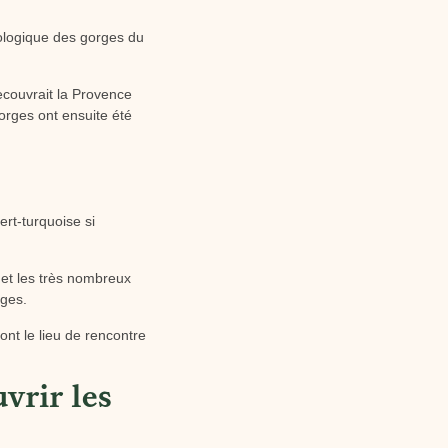
éologique des gorges du
ecouvrait la Provence
gorges ont ensuite été
rt-turquoise si
 et les très nombreux
ages.
sont le lieu de rencontre
vrir les