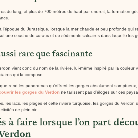
es de long, et plus de 700 mètres de haut par endroit, la formation g
ance.
à l’époque du Jurassique, lorsque la mer chaude et peu profonde qui r
u sol une couche de coraux et de sédiments calcaires dans laquelle les 
ussi rare que fascinante
don vient donc du nom de la rivière, lui-même inspiré par la couleur ve
ciaires qui la compose.
tique rend les panoramas qu’offrent les gorges absolument somptueux,
couvrir les gorges du Verdon
ne tarissent pas d’éloges sur ces pays
s, les lacs, les plages et cette rivière turquoise, les gorges du Verdon 
tivités de plein air.
és à faire lorsque l’on part
décou
 Verdon