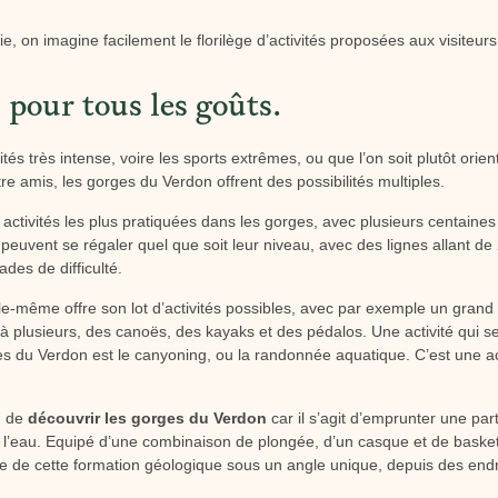
e, on imagine facilement le florilège d’activités proposées aux visiteurs
 pour tous les goûts.
ités très intense, voire les sports extrêmes, ou que l’on soit plutôt orie
re amis, les gorges du Verdon offrent des possibilités multiples.
s activités les plus pratiquées dans les gorges, avec plusieurs centaine
euvent se régaler quel que soit leur niveau, avec des lignes allant de
ades de difficulté.
lle-même offre son lot d’activités possibles, avec par exemple un gran
à plusieurs, des canoës, des kayaks et des pédalos. Une activité qui 
 du Verdon est le canyoning, ou la randonnée aquatique. C’est une acti
n de
découvrir les gorges du Verdon
car il s’agit d’emprunter une par
s l’eau. Equipé d’une combinaison de plongée, d’un casque et de basket
ble de cette formation géologique sous un angle unique, depuis des end