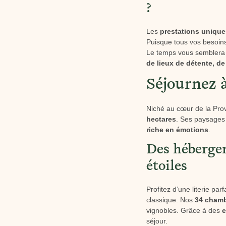
?
Les
prestations unique
Puisque tous vos besoins
Le temps vous semblera lo
de lieux de détente, 
Séjournez à
Niché au cœur de la Prov
hectares
. Ses paysages 
riche en émotions
.
Des hébergem
étoiles
Profitez d’une literie par
classique. Nos
34 cham
vignobles. Grâce à des
e
séjour.