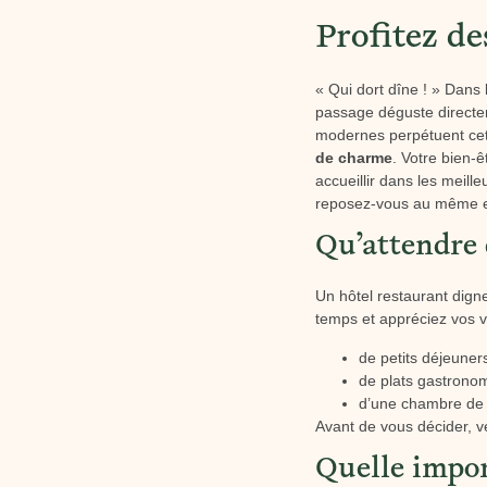
Profitez de
« Qui dort dîne ! » Dans
passage déguste directem
modernes perpétuent cette
de charme
. Votre bien-
accueillir dans les meill
reposez-vous au même en
Qu’attendre 
Un hôtel restaurant dig
temps et appréciez vos v
de petits déjeuners
de plats gastronom
d’une chambre de c
Avant de vous décider, vé
Quelle impor