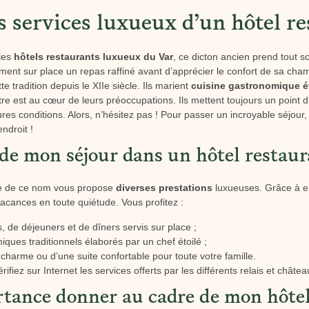
s services luxueux d’un hôtel r
 les
hôtels restaurants luxueux du Var
, ce dicton ancien prend tout 
ent sur place un repas raffiné avant d’apprécier le confort de sa cha
 tradition depuis le XIIe siècle. Ils marient
cuisine gastronomique é
être est au cœur de leurs préoccupations. Ils mettent toujours un point
eures conditions. Alors, n’hésitez pas ! Pour passer un incroyable séjour
droit !
de mon séjour dans un hôtel restaur
ne de ce nom vous propose
diverses prestations
luxueuses. Grâce à e
acances en toute quiétude. Vous profitez :
, de déjeuners et de dîners servis sur place ;
iques traditionnels élaborés par un chef étoilé ;
harme ou d’une suite confortable pour toute votre famille.
rifiez sur Internet les services offerts par les différents relais et chât
tance donner au cadre de mon hôtel