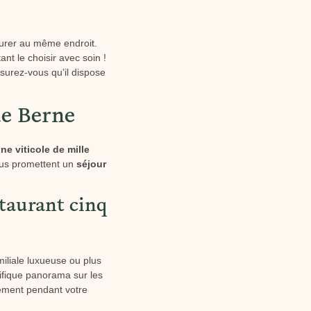
aurer au même endroit.
t le choisir avec soin !
ssurez-vous qu’il dispose
de Berne
e viticole de mille
ous promettent un
séjour
taurant cinq
amiliale luxueuse ou plus
ifique panorama sur les
nement pendant votre