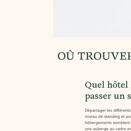
OÙ TROUVER
Quel hôtel 
passer un s
Départager les différent
niveau de standing et ass
hébergements semblent s
une auberge au cadre ext