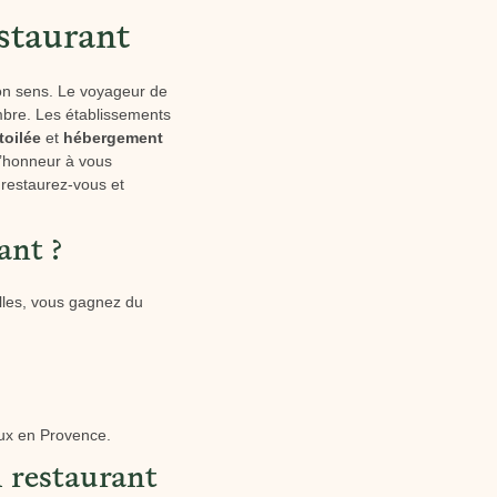
estaurant
son sens. Le voyageur de
mbre. Les établissements
toilée
et
hébergement
 d’honneur à vous
, restaurez-vous et
ant ?
lles, vous gagnez du
eaux en Provence.
 restaurant