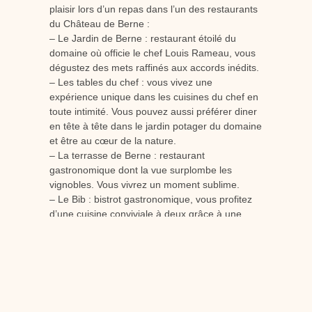
plaisir lors d’un repas dans l’un des restaurants
du Château de Berne :
– Le Jardin de Berne : restaurant étoilé du
domaine où officie le chef Louis Rameau, vous
dégustez des mets raffinés aux accords inédits.
– Les tables du chef : vous vivez une
expérience unique dans les cuisines du chef en
toute intimité. Vous pouvez aussi préférer diner
en tête à tête dans le jardin potager du domaine
et être au cœur de la nature.
– La terrasse de Berne : restaurant
gastronomique dont la vue surplombe les
vignobles. Vous vivrez un moment sublime.
– Le Bib : bistrot gastronomique, vous profitez
d’une cuisine conviviale à deux grâce à une
cuisine de terroir.
Les chefs du domaine
du Château de Berne
pour votre week-end Spa ont une forte volonté
de travailler des produits naturels dans la
simplicité et le raffinement. Ils utilisent des
produits locaux voire issus des produits de