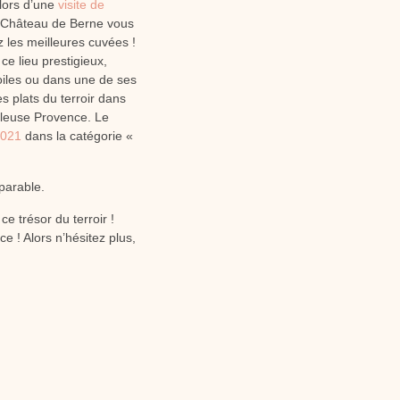
lors d’une
visite de
du Château de Berne vous
 les meilleures cuvées !
ce lieu prestigieux,
oiles ou dans une de ses
s plats du terroir dans
lleuse Provence. Le
2021
dans la catégorie «
parable.
e trésor du terroir !
e ! Alors n’hésitez plus,
SUIVANT
Offrir ou s’offrir un bon cadeau Spa pour deux