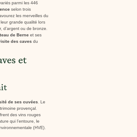
variés parmi les 446
vence
selon trois
vourez les merveilles du
leur grande qualité lors
r, d’argent ou de bronze.
teau de Berne
et ses
visite des caves
du
aves et
it
sité de ses cuvées
. Le
patrimoine provençal.
frent des vins rouges
ture qui l’entoure, le
 Environnementale (HVE).