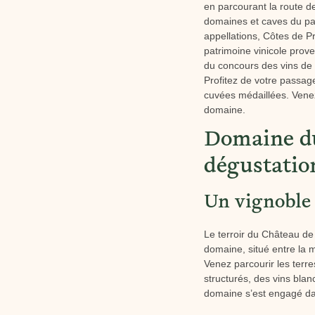
en parcourant la route d
domaines et caves du par
appellations, Côtes de 
patrimoine vinicole prov
du concours des vins de P
Profitez de votre passag
cuvées médaillées. Venez
domaine.
Domaine du
dégustatio
Un vignoble 
Le terroir du Château de
domaine, situé entre la m
Venez parcourir les terr
structurés, des vins blan
domaine s’est engagé d