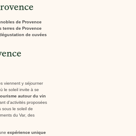
Provence
ignobles de Provence
es terres de Provence
t dégustation de cuvées
vence
es viennent y séjourner
le soleil invite à se
tourisme autour du vin
ant d’activités proposées
sous le soleil de
ements du Var, des
 une
expérience unique