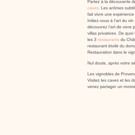
Partez à la découverte d
caves
. Les arômes subtil
fait vivre une expérienc
Initiez-vous à l’art du v
découvrez l’art de vivre
villas privatives. De quo
les 3
restaurants
du Chât
restaurant étoilé du dom
Restauration dans le vig
Nul doute, après votre sé
Les vignobles de Provenc
Visitez les caves et les 
venez partager un mome
PRÉCÉDENT
Louer une villa privée pour les vacances