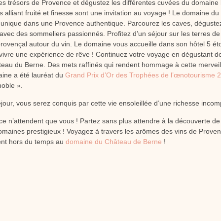
es trésors de Provence et dégustez les différentes cuvées du domaine 
s alliant fruité et finesse sont une invitation au voyage ! Le domaine 
e unique dans une Provence authentique. Parcourez les caves, dégustez
in avec des sommeliers passionnés. Profitez d’un séjour sur les terres de 
 provençal autour du vin. Le domaine vous accueille dans son hôtel 5 ét
i vivre une expérience de rêve ! Continuez votre voyage en dégustant de
eau du Berne. Des mets raffinés qui rendent hommage à cette mervei
aine a été lauréat du
Grand Prix d’Or des Trophées de l’œnotourisme 
noble ».
jour, vous serez conquis par cette vie ensoleillée d’une richesse incom
e n’attendent que vous ! Partez sans plus attendre à la découverte de c
domaines prestigieux ! Voyagez à travers les arômes des vins de Provenc
nt hors du temps au
domaine du Château de Berne
!