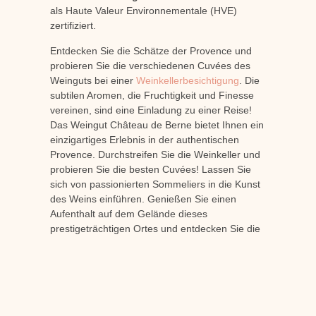
als Haute Valeur Environnementale (HVE)
zertifiziert.
Entdecken Sie die Schätze der Provence und
probieren Sie die verschiedenen Cuvées des
Weinguts bei einer
Weinkellerbesichtigung
. Die
subtilen Aromen, die Fruchtigkeit und Finesse
vereinen, sind eine Einladung zu einer Reise!
Das Weingut Château de Berne bietet Ihnen ein
einzigartiges Erlebnis in der authentischen
Provence. Durchstreifen Sie die Weinkeller und
probieren Sie die besten Cuvées! Lassen Sie
sich von passionierten Sommeliers in die Kunst
des Weins einführen. Genießen Sie einen
Aufenthalt auf dem Gelände dieses
prestigeträchtigen Ortes und entdecken Sie die
provenzalische Lebenskunst rund um den Wein.
Das Weingut empfängt Sie in seinem 5-Sterne-
Hotel oder in einer seiner privaten Villen. So
können Sie eine traumhafte Erfahrung machen!
Setzen Sie Ihre Reise fort, indem Sie regionale