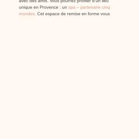
avec des amis. Vous pourrez profiter d’un lieu
unique en Provence : un
spa – partenaire cinq
mondes
. Cet espace de remise en forme vous
garantie une expérience du soin et du bien-être
particulièrement intense. Tous nos soins sont
réalisés avec des produits naturels, testés sous
contrôle dermatologique.
Par exemple, notre établissement vous offre une
expérience extraordinaire : des séances de
vinothérapie – idéales pour se ressourcer, une
piscine intérieure avec nage à contre-courant, un
solarium, un hammam… Au
château de Berne
,
800m² d’espaces sont réservés à votre bien-être,
venez en profiter sans tarder.
Toute l’équipe du
château de Berne
est à votre
disposition pour transformer votre séjour dans un
hôtel avec une piscine intérieure, en Provence
en parenthèse enchantée. Par téléphone, ou par
mail, nous pourrons vous aider à organiser votre
prochaine venue dans la région, et dans l’un des