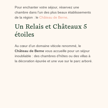
Pour enchanter votre séjour, réservez une
chambre dans l’un des plus beaux établissements
de la région : le
Château de Berne
.
Un Relais et Châteaux 5
étoiles
Au cœur d’un domaine viticole renommé, le
Château de Berne
vous accueille pour un séjour
inoubliable : des chambres d’hôtes ou des villas à
la décoration épurée et une vue sur le parc arboré.
La Provence abrite un terroir culinaire subtil et
délicat. Notre
bistrot gastronomique
et notre
table
étoilée
sauront ravir vos papilles.
Des activités à la porte de
votre chambre