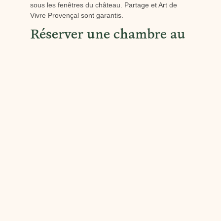
sous les fenêtres du château. Partage et Art de
Vivre Provençal sont garantis.
Réserver une chambre au
Château de Berne au
coeur de la Provence
Verte
Le Château de Berne aura le plaisir de vous
accueillir dans un ensemble de
34 chambres
spacieuses
, allant de 30 à 70m². Décorées dans un
style provençal chic, elles vous offrent une vue
imprenable sur l’ensemble du domaine viticole.
Vous pourrez profiter du confort du room service et
d’un accès libre au spa Cinq Mondes. Si vous
souhaitez pallier votre soif de découverte, vous
aurez l’occasion d’écouter l’histoire du château :
bien plus qu’une escapade luxueuse, séjourner au
Château de Berne est aussi un voyage dans le
temps.