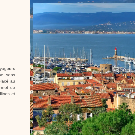
oyageurs
ine sans
placé au
rmet de
lines et