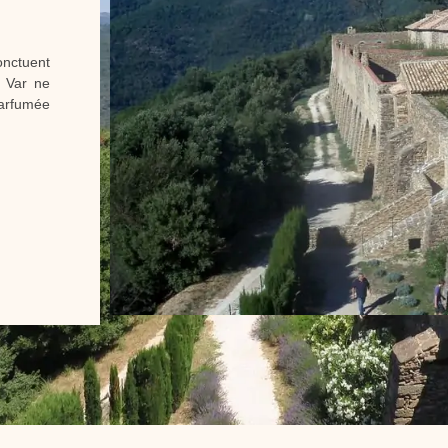
onctuent
e Var ne
parfumée