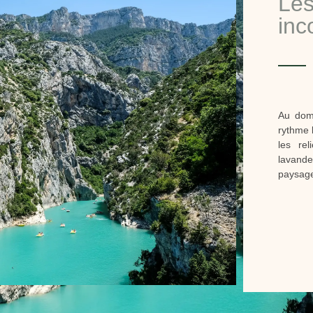
Les
inc
Au doma
rythme l
les re
lavande
paysages