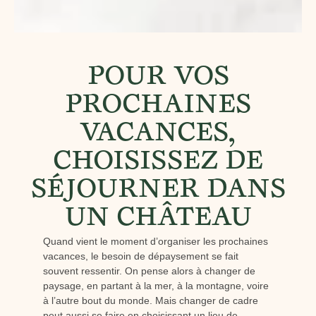
POUR VOS
PROCHAINES
VACANCES,
CHOISISSEZ DE
SÉJOURNER DANS
UN CHÂTEAU
Quand vient le moment d’organiser les prochaines
vacances, le besoin de dépaysement se fait
souvent ressentir. On pense alors à changer de
paysage, en partant à la mer, à la montagne, voire
à l’autre bout du monde. Mais changer de cadre
peut aussi se faire en choisissant un lieu de