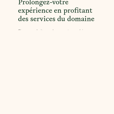
Prolongez-votre
expérience en profitant
des services du domaine
Si vous souhaitez prolonger votre expérience
dans ce lieu plein d’authenticité qu’est le
Château de Berne, c’est possible. Cet
hôtel
spa 5 monde
dispose également d’un
restaurant gastronomique étoilé proposant une
cuisine pleine de fraîcheur et de subtilités. Le
chef du restaurant a l’habitude de travailler des
produits frais et de saison pour vous offrir toutes
les saveurs de la Provence en bouche.
Sachez que vous pouvez également faire une
visite des vignes du domaine et suivre des
cours d’initiation à l’oenologie pour en savoir
plus sur la façon dont sont élaborés les vins du
domaine. S’en suivra une dégustation de vins
d’exception pour le plus grand plaisir des