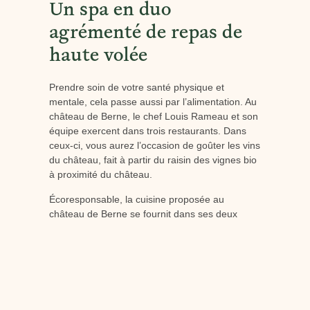
Un spa en duo
agrémenté de repas de
haute volée
Prendre soin de votre santé physique et
mentale, cela passe aussi par l’alimentation. Au
château de Berne, le chef Louis Rameau et son
équipe exercent dans trois restaurants. Dans
ceux-ci, vous aurez l’occasion de goûter les vins
du château, fait à partir du raisin des vignes bio
à proximité du château.
Écoresponsable, la cuisine proposée au
château de Berne se fournit dans ses deux
potagers et dans des produits locaux de la
région.
Découvrez le menu du jardin de Berne.
Pour votre séjour en hôtel spa en duo, le
château de Berne propose
plusieurs forfaits.