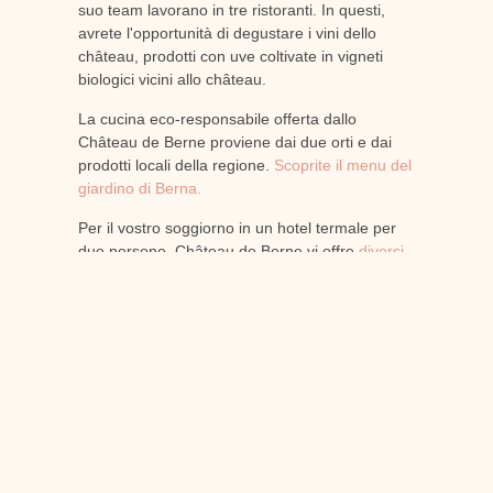
suo team lavorano in tre ristoranti. In questi,
avrete l'opportunità di degustare i vini dello
château, prodotti con uve coltivate in vigneti
biologici vicini allo château.
La cucina eco-responsabile offerta dallo
Château de Berne proviene dai due orti e dai
prodotti locali della regione.
Scoprite il menu del
giardino di Berna.
Per il vostro soggiorno in un hotel termale per
due persone, Château de Berne vi offre
diversi
pacchetti.
PRECEDENTE
AVANTI
Perché organizzare i vostri seminari in Provenza?
Come si organizza il seminario introduttivo in Provenza?