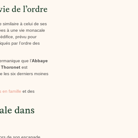
ie de l’ordre
 similaire à celui de ses
ées à une vie monacale
édifice, prévu pour
iqués par l’ordre des
germanique que l’
Abbaye
 Thoronet
est
e les six derniers moines
s en famille
et des
ale dans
 lors de son escapade,