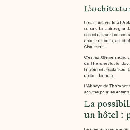
L’architectu
Lors d’une
visite à l’A
soeurs, les autres gran
essentiellement communa
obtenir un écho, est étu
Cisterciens.
C’est au XIIème siècle, 
du Thoronet
fut fondée. 
finalement sécularisée. 
quittent les lieux.
L’
Abbaye de Thoronet
e
activités pour les enfants
La possibi
un hôtel : 
Le premier avantage qui v