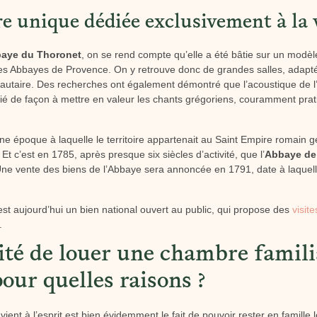
re unique dédiée exclusivement à la v
bbaye du Thoronet
, on se rend compte qu’elle a été bâtie sur un modèle
des Abbayes de Provence. On y retrouve donc de grandes salles, adapt
utaire. Des recherches ont également démontré que l’acoustique de l’
dié de façon à mettre en valeur les chants grégoriens, couramment prat
une époque à laquelle le territoire appartenait au Saint Empire romain 
Et c’est en 1785, après presque six siècles d’activité, que l’
Abbaye de
Une vente des biens de l’Abbaye sera annoncée en 1791, date à laquell
st aujourd’hui un bien national ouvert au public, qui propose des
visite
.
lité de louer une chambre famili
pour quelles raisons ?
ient à l’esprit est bien évidemment le fait de pouvoir rester en famille