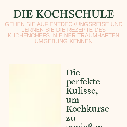
DIE KOCHSCHULE
GEHEN SIE AUF ENTDECKUNGSREISE UND
LERNEN SIE DIE REZEPTE DES
KÜCHENCHEFS IN EINER TRAUMHAFTEN
UMGEBUNG KENNEN
Die
perfekte
Kulisse,
um
Kochkurse
zu