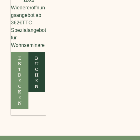
nar
Wiedereröffnun
gsangebot ab
362€TTC
Spezialangebot
für
Wohnseminare
E
B
N
U
T
C
D
H
E
E
C
N
K
E
N