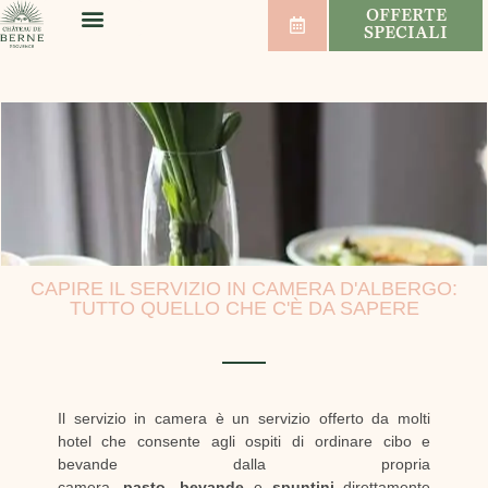
OFFERTE
SPECIALI
BENESSERE E SPORT
MATRIMONI E SEMINARI
VIGNETI E VINI
ORDINE DEL GIORNO
CAPIRE IL SERVIZIO IN CAMERA D'ALBERGO:
TUTTO QUELLO CHE C'È DA SAPERE
Il servizio in camera è un servizio offerto da molti
hotel che consente agli ospiti di ordinare cibo e
bevande dalla propria
camera.
pasto
,
bevande
e
spuntini
direttamente