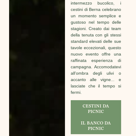
intermezzo bucolico, i
cestini di Berna celebrano
un momento semplice e
gustoso nel tempo delle
stagioni. Creato dai team
della tenuta con gli stessi
standard elevati delle sue
tavole eccezionali, questo
nuovo evento offre una
raffinata esperienza di
campagna. Accomodatevi
all'ombra degli ulivi o
accanto alle vigne... e
lasciate che il tempo si
fermi.
CESTINI DA
PICNIC
IL BANCO DA
PICNIC