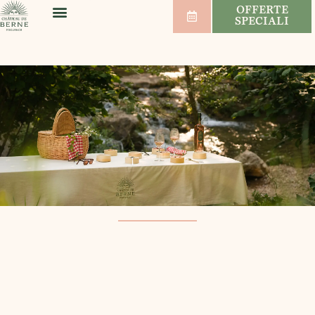
OFFERTE
SPECIALI
BENESSERE E SPORT
MATRIMONI E SEMINARI
VIGNETI E VINI
ORDINE DEL GIORNO