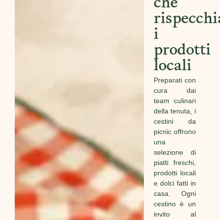
che
rispecch
i
prodotti
locali
Preparati con
cura dai
team culinari
della tenuta, i
cestini da
picnic offrono
una
selezione di
piatti freschi,
prodotti locali
e dolci fatti in
casa. Ogni
cestino è un
invito al