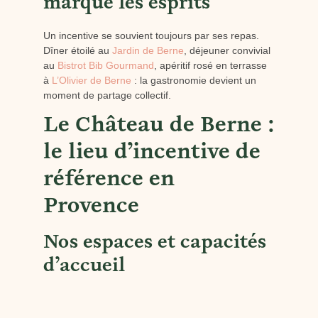
marque les esprits
Un incentive se souvient toujours par ses repas.
Dîner étoilé au
Jardin de Berne
, déjeuner convivial
au
Bistrot Bib Gourmand
, apéritif rosé en terrasse
à
L’Olivier de Berne
: la gastronomie devient un
moment de partage collectif.
Le Château de Berne :
le lieu d’incentive de
référence en
Provence
Nos espaces et capacités
d’accueil
Le Château de Berne dispose d’une infrastructure
complète :
hôtel 5 étoiles
(jusqu’à 180 personnes