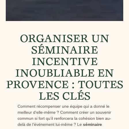
ORGANISER UN
SÉMINAIRE
INCENTIVE
INOUBLIABLE EN
PROVENCE : TOUTES
LES CLÉS
Comment récompenser une équipe qui a donné le
meilleur d’elle-même ? Comment créer un souvenir
commun si fort qu’il renforcera la cohésion bien au-
delà de l’événement lui-même ? Le
séminaire