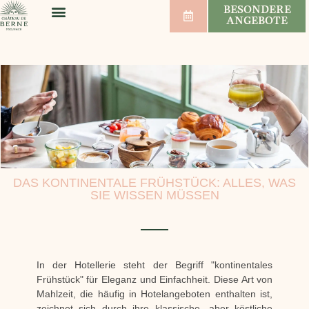
BESONDERE
ANGEBOTE
WOHLBEFINDEN & SPORT
HOCHZEITEN & SEMINARE
WEINBERG & WEIN
DAS KONTINENTALE FRÜHSTÜCK: ALLES, WAS
SIE WISSEN MÜSSEN
In der Hotellerie steht der Begriff "kontinentales
Frühstück" für Eleganz und Einfachheit. Diese Art von
Mahlzeit, die häufig in Hotelangeboten enthalten ist,
zeichnet sich durch ihre klassische, aber köstliche