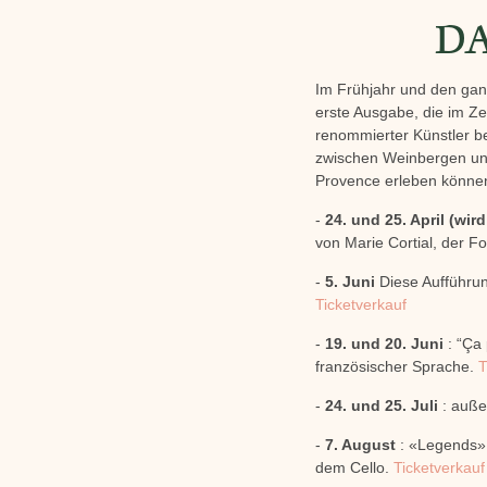
DA
Im Frühjahr und den ga
erste Ausgabe, die im Ze
renommierter Künstler 
zwischen Weinbergen und 
Provence erleben könne
-
24. und 25. April (wi
von Marie Cortial, der F
-
5. Juni
Diese Aufführung
Ticketverkauf
-
19. und 20. Juni
: “Ça 
französischer Sprache.
T
-
24. und 25. Juli
: auße
-
7. August
: «Legends» 
dem Cello.
Ticketverkauf