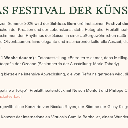
S FESTIVAL DER KÜN
nzen Sommer 2026 wird der
Schloss Bern
eröffnet seinen
Festival de
ichen der Kreation und der Lebenskunst steht. Fotografie, Freiluftthea
bestimmen den Rhythmus der Saison in einer außergewöhnlichen natü
Olivenbäumen. Eine elegante und inspirierende kulturelle Auszeit, di
n.
rd 1 Woche dauern)
: Fotoausstellung «Entre terre et mer, dans le sill
otografin der Ozeane (Schirmherrin der Ausstellung: Marie Tabarly).
 bietet eine intensive Abwechslung, die von Refrains getragen wird, di
patine à Tokyo”, Freilufttheaterstück mit Nelson Monfort und Philippe C
icketverkauf
rgewöhnliche Konzerte von Nicolas Reyes, der Stimme der Gipsy King
Konzert der internationalen Virtuosin Camille Berthollet, einem Wunder