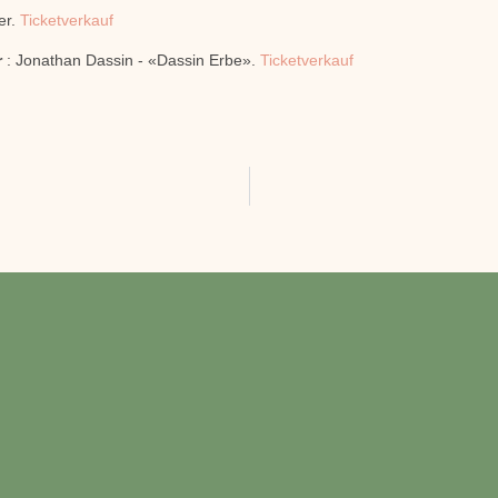
er.
Ticketverkauf
r
: Jonathan Dassin - «Dassin Erbe».
Ticketverkauf