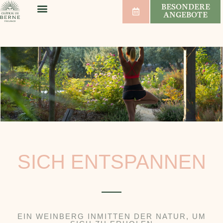
BESONDERE
ANGEBOTE
WOHLBEFINDEN & SPORT
HOCHZEITEN & SEMINARE
WEINBERG & WEIN
SICH ENTSPANNEN
EIN WEINBERG INMITTEN DER NATUR, UM