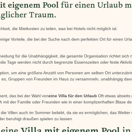
it eigenem Pool
für einen Urlaub m
nglicher Traum.
hkeit, die Mietkosten zu teilen, was bei Hotels nicht möglich ist.
 einige Vorteile, die bei der Suche nach dem perfekten Ort für einen Ur
scheidung für die Unabhängigkeit, die gesamte Organisation richtet si
die Tage werden nicht durch begrenzte Essenszeiten oder feste Aktivitä
 Option, um eine größere Anzahl von Personen am selben Ort unterzubr
 es, Gruppen von Freunden im Haus zu versammeln, unabhängig davon
ement, das bei der Wahl von
eine Villa für den Urlaub
Oft etwas abseits 
ich mit der Familie oder Freunden wie in einer komplizenhaften Blase de
die Villen auch im Sommer beliebt, da sie es ermöglichen, das Wetter d
er beruhigt draußen spielen zu lassen.
 eine
Villa mit eigenem Pool
in