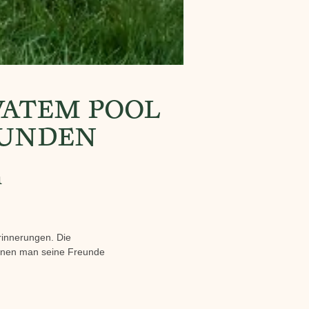
VATEM POOL
EUNDEN
n
rinnerungen. Die
denen man seine Freunde