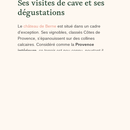
Ses visites de cave et ses
dégustations
Le
château de Berne
est situé dans un cadre
d’exception. Ses vignobles, classés Côtes de
Provence, s’épanouissent sur des collines
calcaires. Considéré comme la
Provence
intérieure
, ce terroir est peu connu, pourtant il
offre des cépages rouges, rosés et blancs de haute
qualité.
Au
château de Berne
, vous aurez l’occasion de
percer tous les secrets de cet arrière-pays
provençal en visitant le domaine viticole et ses
caves
ouvertes à la dégustation.
Ses restaurants
Niché au cœur d’un
domaine viticole
d’exception,
notre
Relais et Châteaux 5 étoiles
vous accueille
toute l’année. Venez découvrir les spécialités