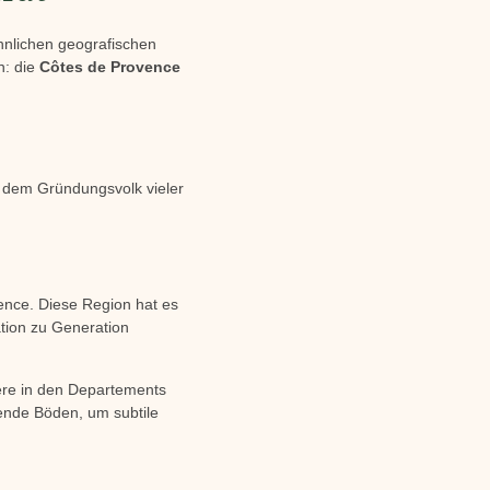
hnlichen geografischen
n: die
Côtes de Provence
- dem Gründungsvolk vieler
ence. Diese Region hat es
ation zu Generation
ere in den Departements
ende Böden, um subtile