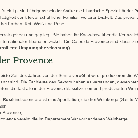
fruchtig - sind übrigens seit der Antike die historische Spezialität der
Tätigkeit dank leidenschaftlicher Familien weiterentwickelt. Das proven
 drei Farben: Rot, Weiß und Rosé.
erroir gehegt und gepflegt. Sie haben ihr Know-how über die Kennzeic
nternationaler Ebene entwickelt. Die Côtes de Provence sind klassifizie
trollierte Ursprungsbezeichnung).
der Provence
 meiste Zeit des Jahres von der Sonne verwöhnt wird, produzieren die 
kannt sind. Die Fachleute des Sektors haben es verstanden, diesen terr
rten, die fast alle in der Provence klassifizierten und produzierten Wei
, Rosé
insbesondere ist eine Appellation, die drei Weinberge (Sainte-V
sst,
n-Provence,
Provence vereint die im Departement Var vorhandenen Weinberge.