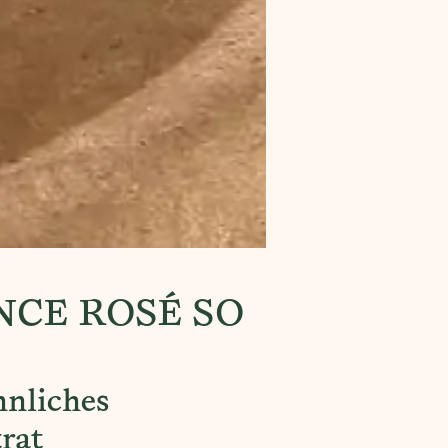
NCE ROSÉ SO
hnliches
rat