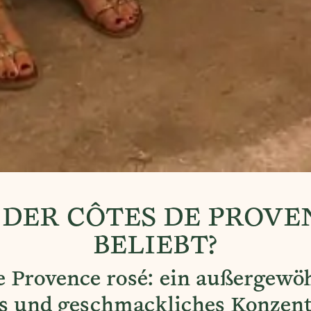
DER CÔTES DE PROVE
BELIEBT?
e Provence rosé: ein außergewö
es und geschmackliches Konzent