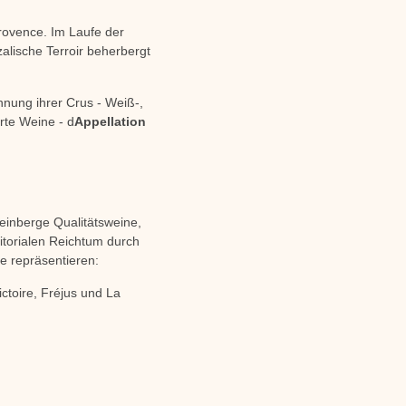
 Provence. Im Laufe der
zalische Terroir beherbergt
hnung ihrer Crus - Weiß-,
rte Weine - d
Appellation
Weinberge Qualitätsweine,
itorialen Reichtum durch
ne repräsentieren:
ictoire, Fréjus und La