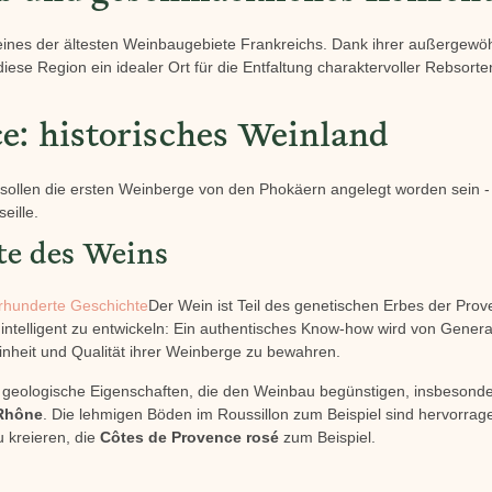
ines der ältesten Weinbaugebiete Frankreichs. Dank ihrer außergewö
diese Region ein idealer Ort für die Entfaltung charaktervoller Rebsorte
e: historisches Weinland
sollen die ersten Weinberge von den Phokäern angelegt worden sein 
eille.
te des Weins
rhunderte Geschichte
Der Wein ist Teil des genetischen Erbes der Prov
t intelligent zu entwickeln: Ein authentisches Know-how wird von Gener
nheit und Qualität ihrer Weinberge zu bewahren.
r geologische Eigenschaften, die den Weinbau begünstigen, insbesond
Rhône
. Die lehmigen Böden im Roussillon zum Beispiel sind hervorrag
u kreieren, die
Côtes de Provence rosé
zum Beispiel.