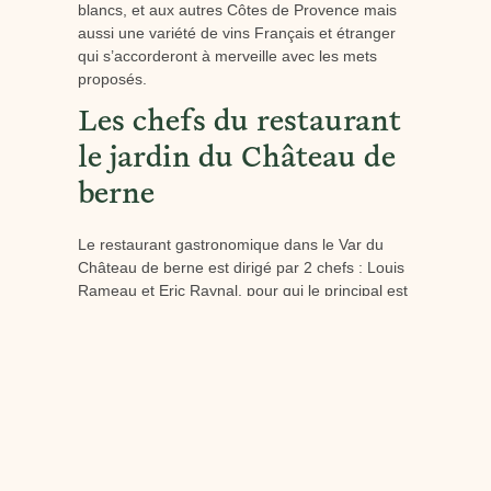
blancs, et aux autres Côtes de Provence mais
aussi une variété de vins Français et étranger
qui s’accorderont à merveille avec les mets
proposés.
Les chefs du restaurant
le jardin du Château de
berne
Le restaurant gastronomique dans le Var du
Château de berne est dirigé par 2 chefs : Louis
Rameau et Eric Raynal, pour qui le principal est
d’exalter les essences et textures de chaque
ingrédient en recherchant l’accord parfait. Ils
aiment innover et présenter des compositions
inédites aux saveurs subtiles. Ils sont très
attachés à la nature même des ingrédients et
proposent une cuisine simple et authentique,
respectueuse de l’environnement. Dans
l’objectif d’une cuisine durable, ils travaillent des