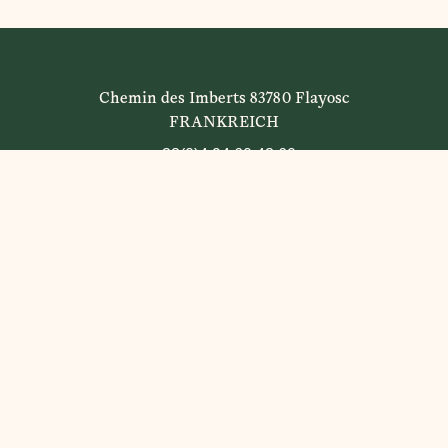
Chemin des Imberts 83780 Flayosc
FRANKREICH
+33(0)4 94 60 43 60
DER VERKOSTUNGSKELLER
+33(0)4 94 60 43 53
Kontaktieren Sie uns
DAS HOTEL & DIE VILLEN
+33(0)4 94 60 48 81
Kontaktieren Sie uns