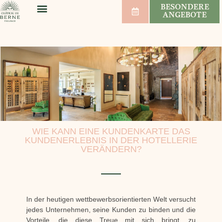
BESONDERE
ANGEBOTE
WOHLBEFINDEN & SPORT
HOCHZEITEN & SEMINARE
WEINBERG & WEIN
WIE KANN EINE KUNDENKARTE DAS
KUNDENERLEBNIS IN DER HOTELLERIE
VERÄNDERN?
In der heutigen wettbewerbsorientierten Welt versucht
jedes Unternehmen, seine Kunden zu binden und die
Vorteile, die diese Treue mit sich bringt, zu