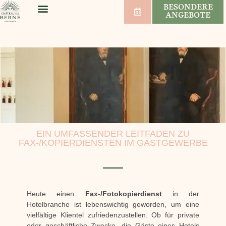
BESONDERE
ANGEBOTE
WOHLBEFINDEN & SPORT
HOCHZEITEN & SEMINARE
WEINBERG & WEIN
EIN UMFASSENDER LEITFADEN ZU
FAX-/KOPIERDIENSTEN IM GASTGEWERBE
Heute einen
Fax-/Fotokopierdienst
in der
Hotelbranche ist lebenswichtig geworden, um eine
vielfältige Klientel zufriedenzustellen. Ob für private
oder geschäftliche Zwecke, die Gäste eines Hotels