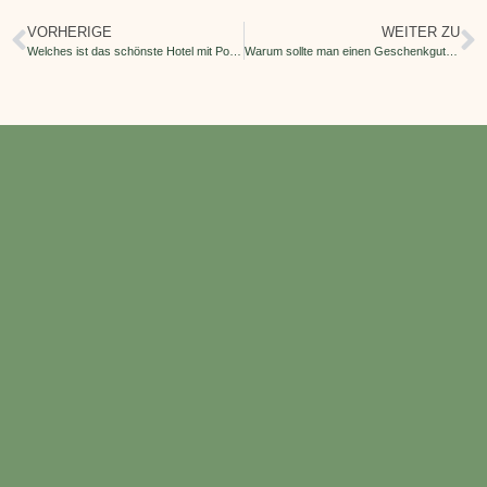
VORHERIGE
WEITER ZU
Welches ist das schönste Hotel mit Pool in Var?
Warum sollte man einen Geschenkgutschein für Spa in der Provence verschenken?