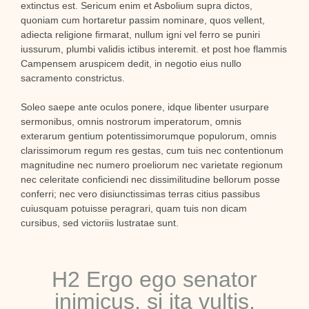
extinctus est. Sericum enim et Asbolium supra dictos,
quoniam cum hortaretur passim nominare, quos vellent,
adiecta religione firmarat, nullum igni vel ferro se puniri
iussurum, plumbi validis ictibus interemit. et post hoe flammis
Campensem aruspicem dedit, in negotio eius nullo
sacramento constrictus.
Soleo saepe ante oculos ponere, idque libenter usurpare
sermonibus, omnis nostrorum imperatorum, omnis
exterarum gentium potentissimorumque populorum, omnis
clarissimorum regum res gestas, cum tuis nec contentionum
magnitudine nec numero proeliorum nec varietate regionum
nec celeritate conficiendi nec dissimilitudine bellorum posse
conferri; nec vero disiunctissimas terras citius passibus
cuiusquam potuisse peragrari, quam tuis non dicam
cursibus, sed victoriis lustratae sunt.
H2 Ergo ego senator
inimicus, si ita vultis,