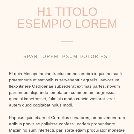
H1 TITOLO
ESEMPIO LOREM
SPAN LOREM IPSUM DOLOR EST
Et quia Mesopotamiae tractus omnes crebro inquietari sueti
praetenturis et stationibus servabantur agrariis, laevorsum
flexo itinere Osdroenae subsederat extimas partes, novum
parumque aliquando temptatum commentum adgressus.
quod si impetrasset, fulminis modo cuncta vastarat. erat
autem quod cogitabat huius modi.
Paphius quin etiam et Cornelius senatores, ambo venenorum
artibus pravis se polluisse confessi, eodem pronuntiante
Maximino sunt interfecti. pari sorte etiam procurator monetae