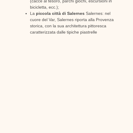
(cacce al tesoro, parchi giochi, escursioni in
bicicletta, ecc.);
La
piccola città di Salernes
Salernes: nel
cuore del Var, Salernes riporta alla Provenza
storica, con la sua architettura pittoresca
caratterizzata dalle tipiche piastrelle
esagonali e dalle ceramiche. Se passate di
qui con la famiglia, assicuratevi di includere
una visita alle grotte di Saint-Barthélemy
nelle vostre scoperte future.
La tenuta di Berna è la destinazione ideale per il
vostro
vacanze in famiglia in un castello
. Potrete
godervi il grazioso parco di 1.000 ettari, il comfort
ottimale della camera familiare e dell'hotel a 5
stelle e tutte le attività divertenti che potrete fare in
famiglia.
PRECEDENTE
AVANTI
Trascorrere la luna di miele in un castello nel Sud della Francia
I più bei castelli del Var