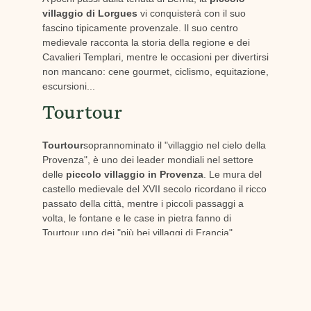
villaggio di Lorgues
vi conquisterà con il suo
fascino tipicamente provenzale. Il suo centro
medievale racconta la storia della regione e dei
Cavalieri Templari, mentre le occasioni per divertirsi
non mancano: cene gourmet, ciclismo, equitazione,
escursioni...
Tourtour
Tourtour
soprannominato il "villaggio nel cielo della
Provenza", è uno dei leader mondiali nel settore
delle
piccolo villaggio in Provenza
. Le mura del
castello medievale del XVII secolo ricordano il ricco
passato della città, mentre i piccoli passaggi a
volta, le fontane e le case in pietra fanno di
Tourtour uno dei "più bei villaggi di Francia".
Saint-Tropez
Lasciamo i pittoreschi villaggi della Provenza e
dirigiamoci verso la città chic e vivace della costa