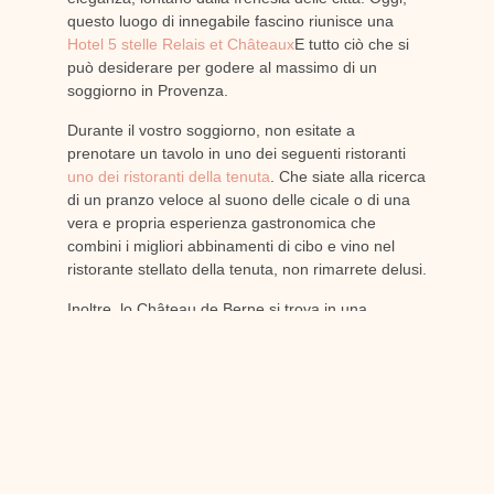
questo luogo di innegabile fascino riunisce una
Hotel 5 stelle Relais et Châteaux
E tutto ciò che si
può desiderare per godere al massimo di un
soggiorno in Provenza.
Durante il vostro soggiorno, non esitate a
prenotare un tavolo in uno dei seguenti ristoranti
uno dei ristoranti della tenuta
. Che siate alla ricerca
di un pranzo veloce al suono delle cicale o di una
vera e propria esperienza gastronomica che
combini i migliori abbinamenti di cibo e vino nel
ristorante stellato della tenuta, non rimarrete delusi.
Inoltre, lo Château de Berne si trova in una
posizione ideale per fare una sosta durante
l'esplorazione della strada del vino. Una delle
attività di punta della tenuta è la degustazione di
vini.
una visita in cantina
dove vi aspettano
laboratori guidati dal sommelier della tenuta.
In conclusione :