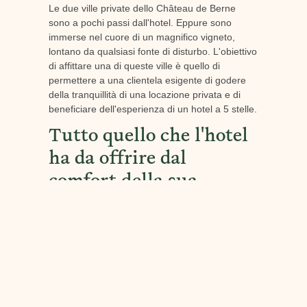
Le due ville private dello Château de Berne
sono a pochi passi dall'hotel. Eppure sono
immerse nel cuore di un magnifico vigneto,
lontano da qualsiasi fonte di disturbo. L'obiettivo
di affittare una di queste ville è quello di
permettere a una clientela esigente di godere
della tranquillità di una locazione privata e di
beneficiare dell'esperienza di un hotel a 5 stelle.
Tutto quello che l'hotel
ha da offrire dal
comfort della sua
lussuosa villa con
piscina
Quando prenotate una villa allo Château de
Berne, potete essere certi di godere di una villa
di lusso con piscina e di beneficiare di tutti i
servizi di alta gamma dell'hotel. Tra questi, il