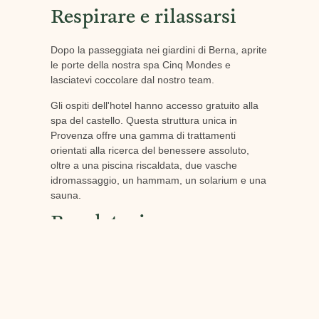
Respirare e rilassarsi
Dopo la passeggiata nei giardini di Berna, aprite
le porte della nostra spa Cinq Mondes e
lasciatevi coccolare dal nostro team.
Gli ospiti dell'hotel hanno accesso gratuito alla
spa del castello. Questa struttura unica in
Provenza offre una gamma di trattamenti
orientati alla ricerca del benessere assoluto,
oltre a una piscina riscaldata, due vasche
idromassaggio, un hammam, un solarium e una
sauna.
Regalatevi una camera
d'albergo di lusso per le
vacanze di Ognissanti
Tornati nella vostra camera (o suite), potrete
continuare la vostra cura di tranquillità.