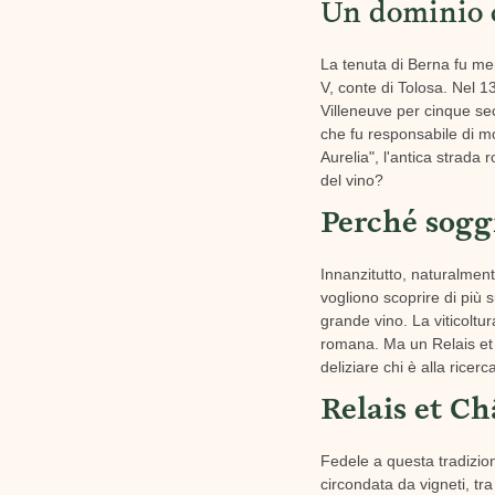
Un dominio 
La tenuta di Berna fu men
V, conte di Tolosa. Nel 1
Villeneuve per cinque se
che fu responsabile di mo
Aurelia", l'antica strad
del vino?
Perché sogg
Innanzitutto, naturalment
vogliono scoprire di più 
grande vino. La viticoltur
romana. Ma un Relais et C
deliziare chi è alla ricer
Relais et C
Fedele a questa tradizion
circondata da vigneti, tra 