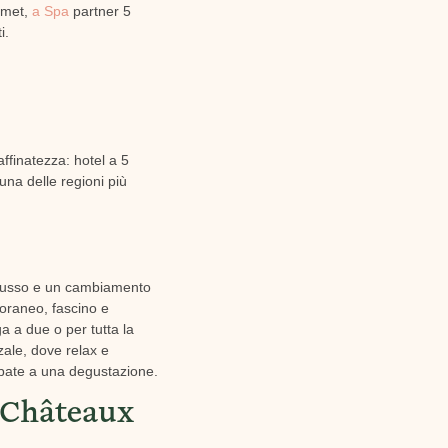
urmet,
a Spa
partner 5
i.
ffinatezza: hotel a 5
una delle regioni più
e lusso e un cambiamento
poraneo, fascino e
a a due o per tutta la
zale, dove relax e
ecipate a una degustazione.
t Châteaux