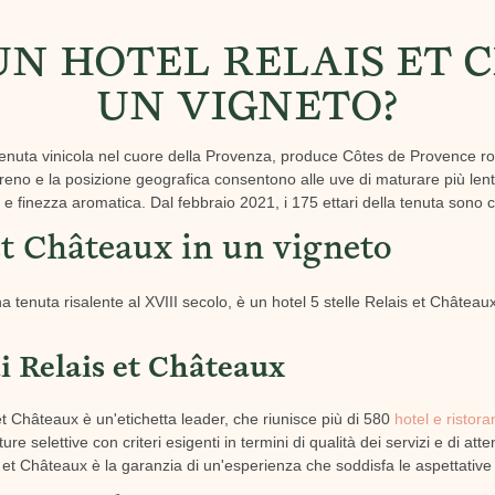
UN HOTEL RELAIS ET 
UN VIGNETO?
nuta vinicola nel cuore della Provenza, produce Côtes de Provence rossi
 terreno e la posizione geografica consentono alle uve di maturare più l
 finezza aromatica. Dal febbraio 2021, i 175 ettari della tenuta sono cert
et Châteaux in un vigneto
tenuta risalente al XVIII secolo, è un hotel 5 stelle Relais et Châteaux
i Relais et Châteaux
et Châteaux è un'etichetta leader, che riunisce più di 580
hotel e ristora
e selettive con criteri esigenti in termini di qualità dei servizi e di atte
et Châteaux è la garanzia di un'esperienza che soddisfa le aspettative de