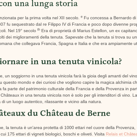
con una lunga storia
e
zionata per la prima volta nel XII secolo.
Fu concessa a Bernardo di
307 fu sequestrato dal re Filippo IV di Francia e poco dopo divenne pro
th
coli. Nel 19° secolo
Era di proprietà di Marius Estellon, un ex capitano
lti dei miglioramenti della tenuta. Sapevate che la tenuta si trova su un
a romana che collegava Francia, Spagna e Italia e che era ampiamente ut
iornare in una tenuta vinicola?
e, un soggiorno in una tenuta vinicola farà la gioia degli amanti del vin
su questo mondo e dei curiosi che vogliono capire la magica alchimia ch
a fa parte del patrimonio culturale della Francia e della Provenza in part
hâteaux in una tenuta vinicola non è solo per gli intenditori di vino. La
ca di un luogo autentico, rilassante e vicino alla natura.
hâteaux du Château de Berne
e, la tenuta è un'area protetta di 1000 ettari nel cuore della Provenza, n
cui 175 ettari di vigneti biologici, boschi e oliveti. Visita
Relais et Châtea