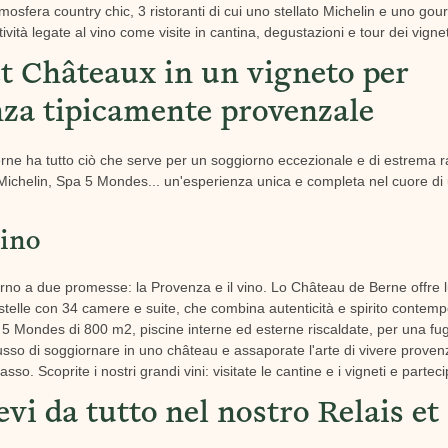
osfera country chic, 3 ristoranti di cui uno stellato Michelin e uno go
vità legate al vino come visite in cantina, degustazioni e tour dei vignet
et Châteaux in un vigneto per
nza tipicamente provenzale
ne ha tutto ciò che serve per un soggiorno eccezionale e di estrema ra
to Michelin, Spa 5 Mondes... un'esperienza unica e completa nel cuore di 
vino
torno a due promesse: la Provenza e il vino. Lo Château de Berne offr
 stelle con 34 camere e suite, che combina autenticità e spirito contem
 5 Mondes di 800 m2, piscine interne ed esterne riscaldate, per una fug
lusso di soggiornare in uno château e assaporate l'arte di vivere proven
passo. Scoprite i nostri grandi vini: visitate le cantine e i vigneti e part
vi da tutto nel nostro Relais e