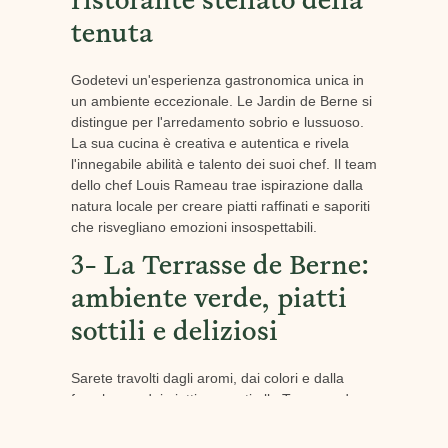
ristorante stellato della
tenuta
Godetevi un'esperienza gastronomica unica in
un ambiente eccezionale. Le Jardin de Berne si
distingue per l'arredamento sobrio e lussuoso.
La sua cucina è creativa e autentica e rivela
l'innegabile abilità e talento dei suoi chef. Il team
dello chef Louis Rameau trae ispirazione dalla
natura locale per creare piatti raffinati e saporiti
che risvegliano emozioni insospettabili.
3- La Terrasse de Berne:
ambiente verde, piatti
sottili e deliziosi
Sarete travolti dagli aromi, dai colori e dalla
freschezza dei piatti proposti alla Terrasse de
Berne. Lo chef Louis Rameau trae ispirazione
dall'ambiente naturale e dall'orto della tenuta