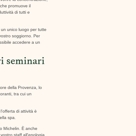
 che promuove il
tività di tutti e
e un unico luogo per tutte
 vostro soggiorno. Per
ossibile accedere a un
ri seminari
ore della Provenza, lo
oranti, tra cui un
fferta di attività è
ella spa.
ato Michelin. È anche
vostro staff all'enologia