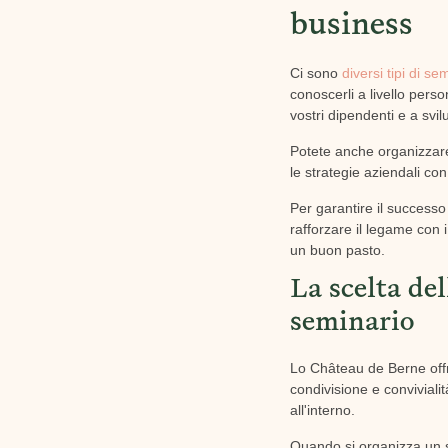
business
Ci sono
diversi tipi di se
conoscerli a livello pers
vostri dipendenti e a svi
Potete anche organizzare
le strategie aziendali con 
Per garantire il successo d
rafforzare il legame con 
un buon pasto.
La scelta de
seminario
Lo Château de Berne offre
condivisione e convivial
all'interno.
Quando si organizza un s