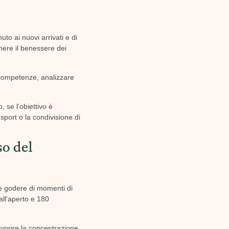
uto ai nuovi arrivati e di
enere il benessere dei
 competenze, analizzare
, se l'obiettivo è
sport o la condivisione di
so del
te godere di momenti di
all'aperto e 180
vorire la concentrazione,