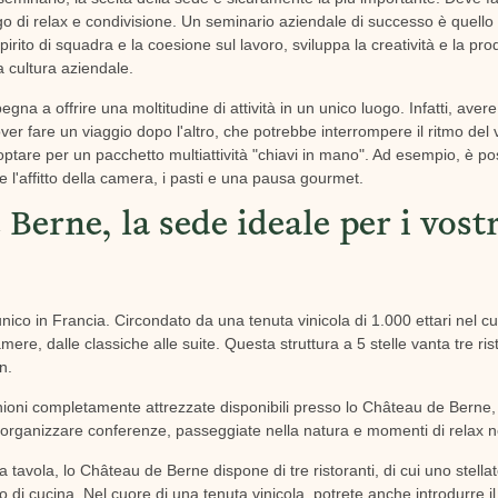
 di relax e condivisione. Un seminario aziendale di successo è quello
irito di squadra e la coesione sul lavoro, sviluppa la creatività e la produt
 cultura aziendale.
pegna a offrire una moltitudine di attività in un unico luogo. Infatti, aver
dover fare un viaggio dopo l'altro, che potrebbe interrompere il ritmo del
e optare per un pacchetto multiattività "chiavi in mano". Ad esempio, è p
l'affitto della camera, i pasti e una pausa gourmet.
Berne, la sede ideale per i vost
co in Francia. Circondato da una tenuta vinicola di 1.000 ettari nel cu
re, dalle classiche alle suite. Questa struttura a 5 stelle vanta tre rist
n.
nioni completamente attrezzate disponibili presso lo Château de Berne, l'o
 organizzare conferenze, passeggiate nella natura e momenti di relax n
a tavola, lo Château de Berne dispone di tre ristoranti, di cui uno stell
 di cucina. Nel cuore di una tenuta vinicola, potrete anche introdurre il 