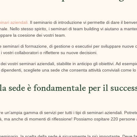
minari aziendali.
Il seminario di introduzione vi permette di dare il benven
onale. Nello stesso spirito, i seminari di team building vi aiutano a mant
luppare la coesione dei vostri team.
 seminari di formazione, di gestione o esecutivi per sviluppare nuove
i vostri collaboratori o riflettere su nuove decisioni.
ei vostri seminari aziendali, stabilite in anticipo gli obiettivi. Ad esempio
i dipendenti, scegliete una sede che consenta attività conviviali come lo 
lla sede è fondamentale per il succes
 un'ampia gamma di servizi per tutti i tipi di seminari aziendali. Potre
ità, ma anche di momenti di riflessione! Possiamo ospitare 220 persone 
eminario, la scelta della sede è sicuramente la più importante. Deve fa