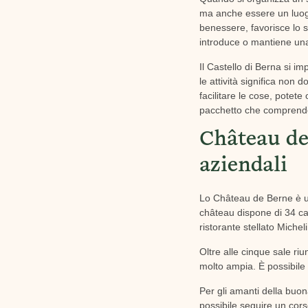
ma anche essere un luogo
benessere, favorisce lo sp
introduce o mantiene una
Il Castello di Berna si im
le attività significa non 
facilitare le cose, potet
pacchetto che comprende 
Château de 
aziendali
Lo Château de Berne è uni
château dispone di 34 came
ristorante stellato Micheli
Oltre alle cinque sale riu
molto ampia. È possibile
Per gli amanti della buon
possibile seguire un corso