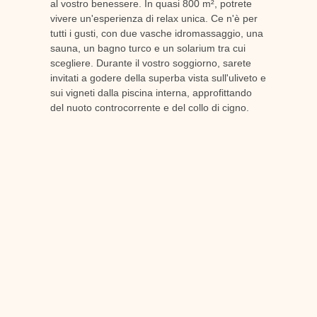
al vostro benessere. In quasi 800 m², potrete
vivere un'esperienza di relax unica. Ce n'è per
tutti i gusti, con due vasche idromassaggio, una
sauna, un bagno turco e un solarium tra cui
scegliere. Durante il vostro soggiorno, sarete
invitati a godere della superba vista sull'uliveto e
sui vigneti dalla piscina interna, approfittando
del nuoto controcorrente e del collo di cigno.
Il nostro
spa
I partner Cinq Mondes e Vinésime
vi offrono trattamenti eccezionali nell'area relax,
dotata di una tisaneria.
Il team dello Château de Berne è a vostra
disposizione per aiutarvi a preparare il vostro
soggiorno in un ambiente eccezionale.
hotel
termale in Provenza
. Possiamo essere
contattati in qualsiasi momento dell'anno.
contattateci
.