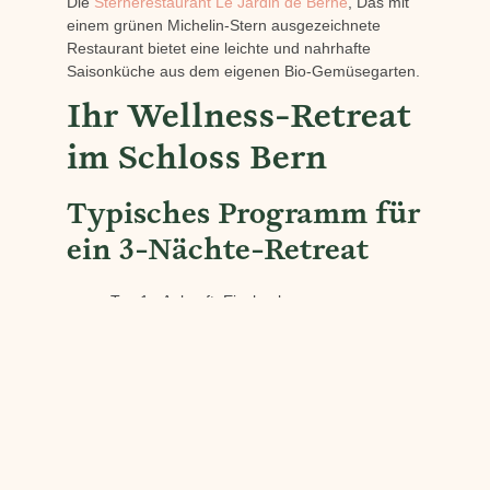
Die
Sternerestaurant Le Jardin de Berne
, Das mit
einem grünen Michelin-Stern ausgezeichnete
Restaurant bietet eine leichte und nahrhafte
Saisonküche aus dem eigenen Bio-Gemüsegarten.
Ihr Wellness-Retreat
im Schloss Bern
Typisches Programm für
ein 3-Nächte-Retreat
Tag 1 - Ankunft: Einchecken,
Begrüßungsbehandlung im Spa, leichtes
Abendessen im Berner Garten.
Tag 2 - Eintauchen: Morgenwanderung
durch die Weinberge, Mittagessen in
Der
Olivenbaum von Bern
, Vinotherapie-
Behandlung.
Tag 3 - Regeneration: Tiefenmassage,
Schwimmen im Pool, Weinprobe, Gourmet-