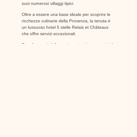
suoi numerosi villaggi tipici.
Oltre a essere una base ideale per scoprire le
ricchezze culinarie della Provenza, la tenuta è
un lussuoso hotel 5 stelle Relais et Châteaux
che offre servizi eccezionali.
Per gli amanti della cucina autentica e conviviale
in un ambiente magnifico, il Bistrot gourmand du
Château de Berne e il suo chef Matthieu Wanlin,
premiato con il Bib gourmand Michelin, sono il
posto giusto per un'esperienza calda e gourmet.
Non esitate a chiederci informazioni su
prenotate un tavolo in anticipo.
Per ulteriori informazioni, contattare
contatto
con la reception
che saranno lieti di assistervi.
PRECEDENTE
AVANTI