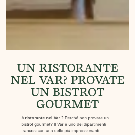
UN RISTORANTE
NEL VAR? PROVATE
UN BISTROT
GOURMET
A
ristorante nel Var
? Perché non provare un
bistrot gourmet? Il Var è uno dei dipartimenti
francesi con una delle più impressionanti