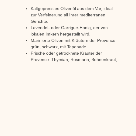
Kaltgepresstes Olivenöl aus dem Var, ideal
zur Verfeinerung all Ihrer mediterranen
Gerichte.
Lavendel- oder Garrigue-Honig, der von
lokalen Imkern hergestellt wird.
Marinierte Oliven mit Kräutern der Provence:
grün, schwarz, mit Tapenade.
Frische oder getrocknete Kräuter der
Provence: Thymian, Rosmarin, Bohnenkraut,
Lavendel.
Ziegenkäse aus dem Departement Var in
allen Reifestadien.
Das Berner Schloss:
Ihr idealer
Ausgangspunkt
Ideal zwischen Lorgues und Flayosc gelegen, ist
das Château de Berne das perfekte Basislager, um